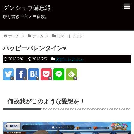
グンシュウ備忘録
殴り書き一言メモ多数。
ホーム
ゲーム
スマートフォン
ハッピーバレンタイン♥️
2018/2/6
2018/2/6
スマートフォン
0
0
0
0
何故我がこのような愛想を！