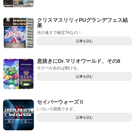
クリスマスリリィPUグランデフェス結
果
光の速さで確定TAなの！
記事を読む
息抜きにDr.マリオワールド、その8
モチベがあれば動ける。
記事を読む
セイバーウォーズⅡ
いろいろ我慢できず。
記事を読む