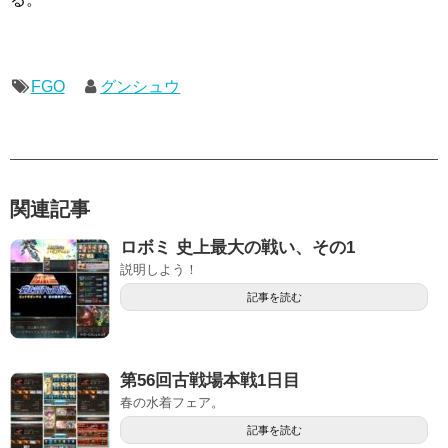
FGO
グンシュウ
関連記事
ロボミ 史上最大の戦い、その1
説明しよう！
記事を読む
第56回古戦場本戦1日目
春の水着フェア。
記事を読む