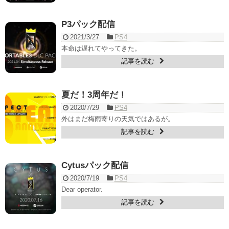
P3パック配信
2021/3/27
PS4
本命は遅れてやってきた。
記事を読む
夏だ！3周年だ！
2020/7/29
PS4
外はまだ梅雨寄りの天気ではあるが。
記事を読む
Cytusパック配信
2020/7/19
PS4
Dear operator.
記事を読む