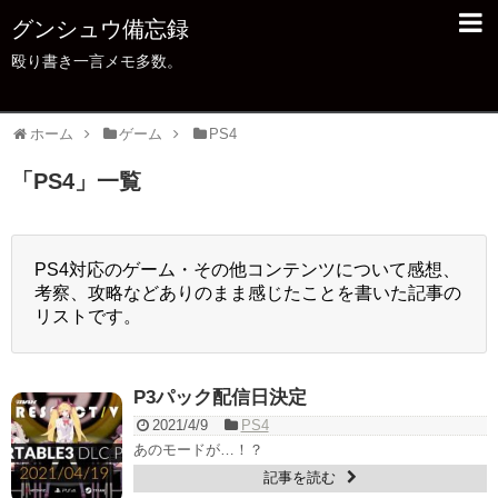
グンシュウ備忘録
殴り書き一言メモ多数。
ホーム
ゲーム
PS4
「
PS4
」
一覧
PS4対応のゲーム・その他コンテンツについて感想、
考察、攻略などありのまま感じたことを書いた記事の
リストです。
P3パック配信日決定
2021/4/9
PS4
あのモードが…！？
記事を読む