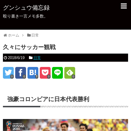
グンシュウ備忘録
殴り書き一言メモ多数。
ホーム
日常
久々にサッカー観戦
2018/6/19
日常
0
0
0
0
強豪コロンビアに日本代表勝利