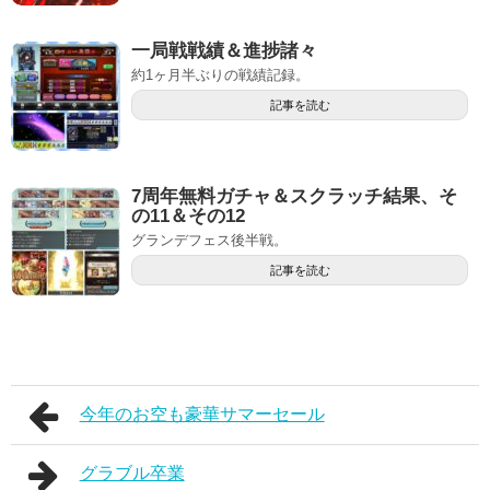
一局戦戦績＆進捗諸々
約1ヶ月半ぶりの戦績記録。
記事を読む
7周年無料ガチャ＆スクラッチ結果、そ
の11＆その12
グランデフェス後半戦。
記事を読む
今年のお空も豪華サマーセール
グラブル卒業