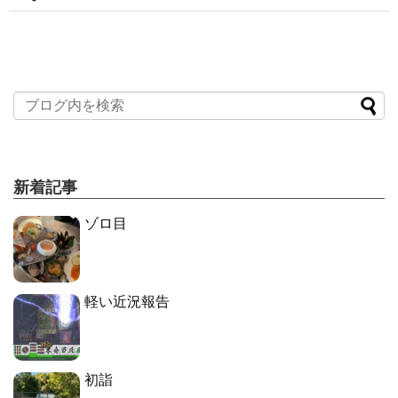
新着記事
ゾロ目
軽い近況報告
初詣