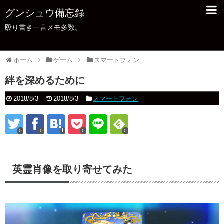
グンシュウ備忘録
殴り書き一言メモ多数。
ホーム
ゲーム
スマートフォン
絆を深めるために
2018/8/3
2018/8/3
スマートフォン
0
0
0
0
英霊肖像を取り寄せてみた