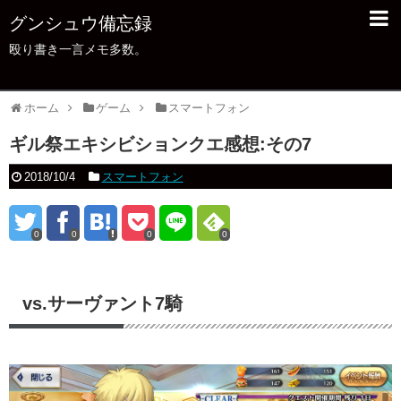
グンシュウ備忘録
殴り書き一言メモ多数。
ホーム
ゲーム
スマートフォン
ギル祭エキシビションクエ感想:その7
2018/10/4
スマートフォン
0
0
0
0
vs.サーヴァント7騎