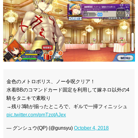
金色のメトロポリス、ノー令呪クリア！
水着BBのコマンドカード固定を利用して嫁ネロ以外の4
騎をタニキで素殴り
→残り3騎が揃ったところで、ギルで一掃フィニッシュ
pic.twitter.com/pmTzotAJex
— グンシュウ(QP) (@gunsyu)
October 4, 2018