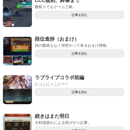
CCC復刻、終幕まで
雛祭りでもゲーム三昧。
記事を読む
段位進捗（おまけ）
何の脈絡もなく突然やって来るおまけ情報。
記事を読む
ラブライブコラボ前編
にっこにっこにー！
記事を読む
続きはまた明日
古戦場疲れによる投げやり記事。