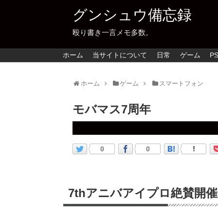
グンシュウ備忘録
殴り書き一言メモ多数。
ホーム
当サイトについて
日常
ゲーム
PS
ホーム
ゲーム
スマートフォン
モバマス7周年
0
0
7thアニバアイプロ絶賛開