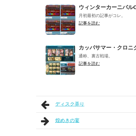
ウィンターカーニバルC
月初最初の記事がコレ。
記事を読む
カッパサマー・クロニ
通称、裏古戦場。
記事を読む
ディスク弄り
煌めきの宴