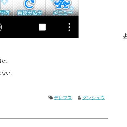
居た。
れない。
デレマス
グンシュウ