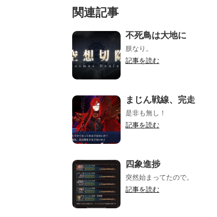
関連記事
不死鳥は大地に
朕なり。
記事を読む
まじん戦線、完走
是非も無し！
記事を読む
四象進捗
突然始まってたので。
記事を読む