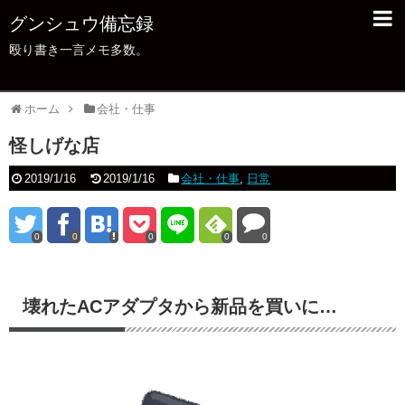
グンシュウ備忘録
殴り書き一言メモ多数。
ホーム
会社・仕事
怪しげな店
2019/1/16
2019/1/16
会社・仕事
,
日常
0
0
0
0
0
壊れたACアダプタから新品を買いに…