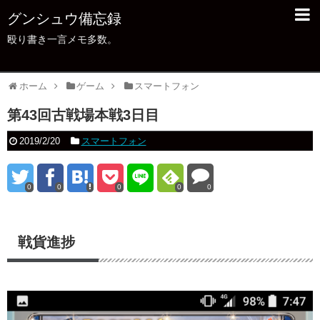
グンシュウ備忘録
殴り書き一言メモ多数。
ホーム
ゲーム
スマートフォン
第43回古戦場本戦3日目
2019/2/20
スマートフォン
0
0
0
0
0
戦貨進捗