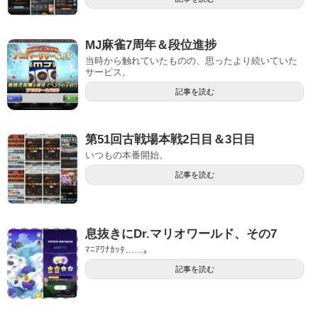
MJ麻雀7周年＆段位進捗
当時から触れていたものの、思ったより続いていた
サービス。
記事を読む
第51回古戦場本戦2日目＆3日目
いつもの本番開始。
記事を読む
息抜きにDr.マリオワールド、その7
ﾏﾆｱﾜﾅｶｯﾀ……。
記事を読む