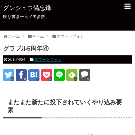
グンシュウ備忘録
殴り書き一言メモ多数。
ホーム
ゲーム
スマートフォン
グラブル5周年④
2019/4/24
スマートフォン
0
0
0
0
0
またまた新たに投下されていくやり込み要
素