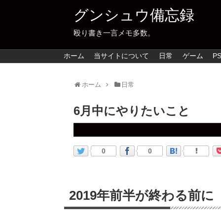
グンシュウ備忘録
殴り書き一言メモ多数。
ホーム
当サイトについて
日常
ゲーム
PS
ホーム
日常
6月中にやりたいこと
0
0
2019年前半が終わる前に