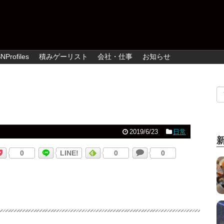
NProfiles
積みゲーリスト
会社・仕事
お知らせ
2019/6/23
日常
0
LINE!
0
0