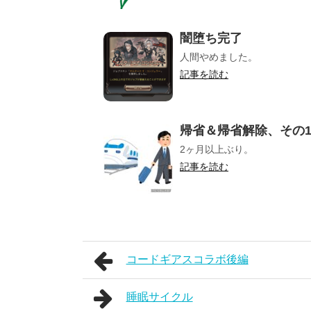
闇堕ち完了
人間やめました。
記事を読む
帰省＆帰省解除、その1
2ヶ月以上ぶり。
記事を読む
コードギアスコラボ後編
睡眠サイクル