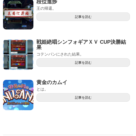
段位進捗
王の帰還。
記事を読む
戦姫絶唱シンフォギアＸＶ CUP決勝結
果
コテンパンにされた結果。
記事を読む
黄金のカムイ
とは。
記事を読む