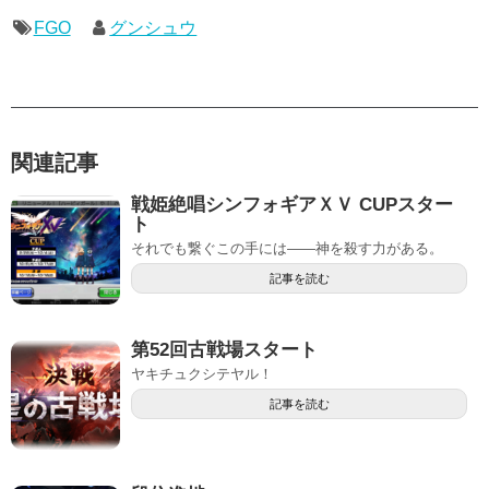
FGO
グンシュウ
関連記事
戦姫絶唱シンフォギアＸＶ CUPスター
ト
それでも繋ぐこの手には――神を殺す力がある。
記事を読む
第52回古戦場スタート
ヤキチュクシテヤル！
記事を読む