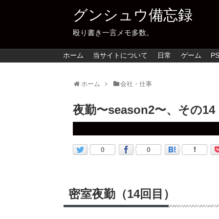
グンシュウ備忘録
殴り書き一言メモ多数。
ホーム
当サイトについて
日常
ゲーム
PS
ホーム
会社・仕事
夜勤〜season2〜、その14
0
0
密室夜勤（14回目）