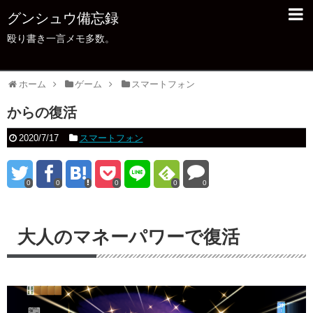
グンシュウ備忘録
殴り書き一言メモ多数。
ホーム
ゲーム
スマートフォン
からの復活
2020/7/17
スマートフォン
0
0
0
0
0
大人のマネーパワーで復活