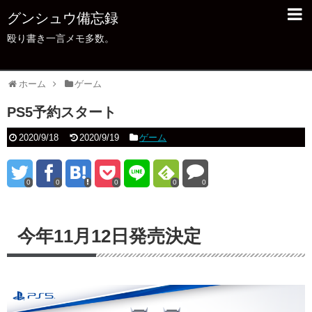
グンシュウ備忘録
殴り書き一言メモ多数。
ホーム
ゲーム
PS5予約スタート
2020/9/18
2020/9/19
ゲーム
0
0
0
0
0
今年11月12日発売決定